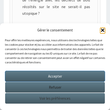
récoltés sur le site ne serait-il pas
utopique ?
Le projet se revendique « plus vert » en
Gérer le consentement
termes d’émission de CO2 mais peut-
être moins en termes de rejets de
Pour offrir les meilleures expériences, nous utilisons des technologies telles que
les cookies pour stocker et/ou accéder aux informations des appareils. Le fait de
particules fines et de métaux lourds !
consentir à ces technologies nous permettra de traiter des données telles que le
comportement de navigation ou les ID uniques sur ce site. Le fait de ne pas
Une étude d’incidence sur ces rejets de
consentir ou de retirer son consentement peut avoir un effet négatif sur certaines
caractéristiques et fonctions.
combustion, et sur les éventuels
problèmes de santé qu’ils pourraient
Accepter
causer est-elle prévue ? Et ce, malgré
les systèmes de filtration des fumées,
Refuser
non efficaces à 100%.
Voir les préférences