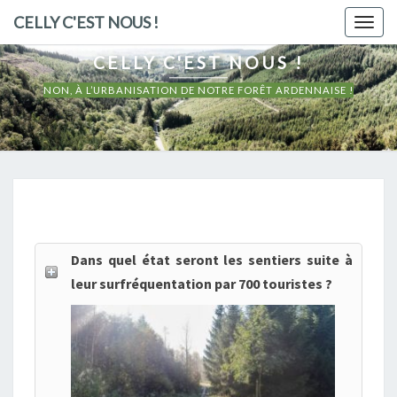
CELLY C'EST NOUS !
Togg
navig
CELLY C'EST NOUS !
NON, À L’URBANISATION DE NOTRE FORÊT ARDENNAISE !
N
O
S
Dans quel état seront les sentiers suite à
Q
leur surfréquentation par 700 touristes ?
U
E
S
T
I